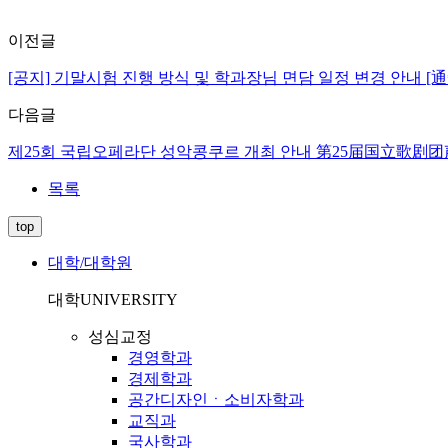
이전글
[공지] 기말시험 진행 방식 및 학과장님 면담 일정 변경 안
다음글
제25회 국립오페라단 성악콩쿠르 개최 안내 第25届国立歌
목록
top
대학/대학원
대학
UNIVERSITY
성심교정
경영학과
경제학과
공간디자인ㆍ소비자학과
교직과
국사학과