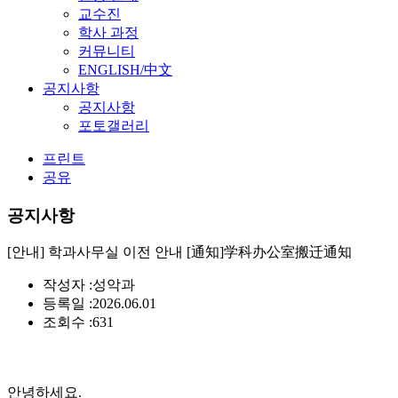
교수진
학사 과정
커뮤니티
ENGLISH/中文
공지사항
공지사항
포토갤러리
프린트
공유
공지사항
[안내] 학과사무실 이전 안내 [通知]学科办公室搬迁通知
작성자 :
성악과
등록일 :
2026.06.01
조회수 :
631
안녕하세요.