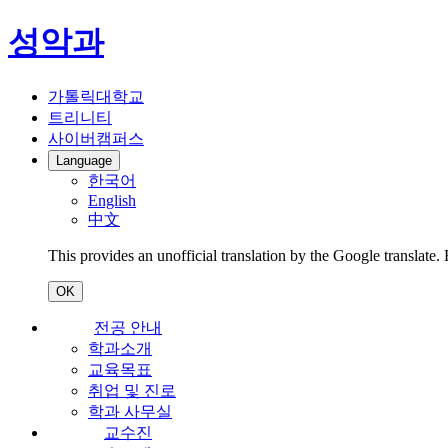
성악과
가톨릭대학교
트리니티
사이버캠퍼스
Language
한국어
English
中文
This provides an unofficial translation by the Google translate.
OK
전공 안내
학과소개
교육목표
취업 및 진로
학과 사무실
교수진