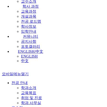
교수소개
학사 과정
교육과정
개설과목
전공 로드맵
학사정보
입학안내
커뮤니티
공지사항
포토갤러리
ENGLISH/中文
ENGLISH
中文
모바일메뉴열기
전공 안내
학과소개
교육목표
취업 및 진로
학과 사무실