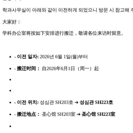
학과사무실이 아래와 같이 이전하게 되었으니 방문 시 참고해 
大家好：
学科办公室将按如下安排进行搬迁，敬请各位来访时留意。
- 이전 일자:
2026년 6월 1일(월)부터
-
搬迁时间：
自2026年6月1日（周一）起
- 이전 위치:
성심관 SH203호 ➔
성심관 SH223호
-
搬迁地点：
圣心馆 SH203室 ➔
圣心馆 SH223室