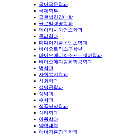
국어국문학과
국제학부
글로벌경영대학
글로벌경영학과
데이터사이언스학과
물리학과
미디어기술콘텐츠학과
바이오로직스공학부
바이오메디컬소프트웨어학과
바이오메디컬화학공학과
법학과
사회복지학과
사회학과
생명공학과
성악과
수학과
식품영양학과
심리학과
아동학과
약학대학
에너지환경공학과